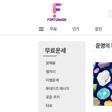
Fortunade
메뉴
무료
인기
할인
운명의
무료운세
꿈해몽
별자리
띠별운세
투데이즈 메시지
포춘 쿠키
타로