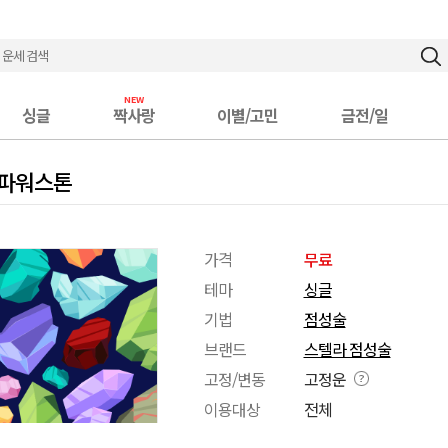
싱글
짝사랑
이별/고민
금전/일
 파워스톤
가격
무료
테마
싱글
기법
점성술
브랜드
스텔라 점성술
고정/변동
고정운
이용대상
전체