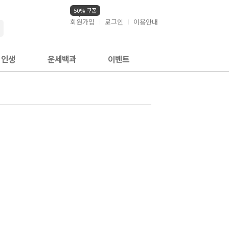
50% 쿠폰
회원가입
로그인
이용안내
검색
인생
운세백과
이벤트