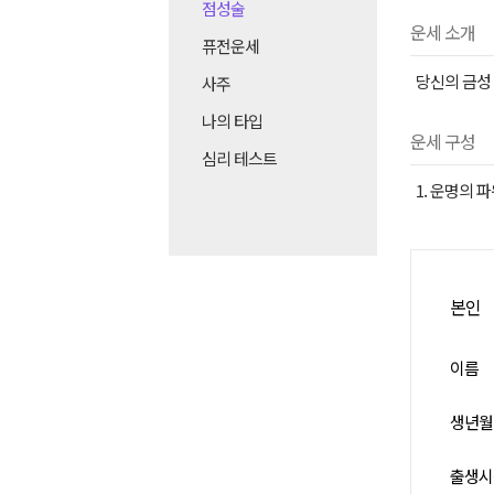
점성술
운세 소개
퓨전운세
당신의 금성
사주
나의 타입
운세 구성
심리 테스트
1. 운명의 
본인
이름
생년월
출생시