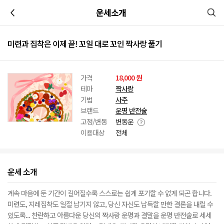
이전
운세소개
미련과 집착은 이제 끝! 꼬일 대로 꼬인 짝사랑 풀기
가격
18,000 원
테마
짝사랑
기법
사주
브랜드
운명 반전술
고정/변동
변동운
이용대상
전체
운세 소개
계속 마음에 둔 기간이 길어질수록 스스로는 쉽게 포기할 수 없게 되곤 합니다.
미련도, 지레집착도 일절 남기지 않고, 당신 자신도 납득할 만한 결론을 내릴 수
있도록... 찬란하고 아름다운 당신의 짝사랑 운명과 결말을 운명 반전술로 세세