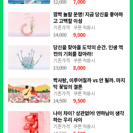
12,000
7,000
깜짝 놀랄 운명! 지금 당신을 좋아하
고 고백할 이성
기존가격
쿠폰 적용시
14,000
9,000
당신을 찾아올 도약의 순간. 인생 역
전의 기회를 잡아라!
기존가격
쿠폰 적용시
13,000
8,000
짝사랑, 이루어질까 vs 안 될까. 마지
막 꽃잎의 결론
기존가격
쿠폰 적용시
14,500
9,500
나이 차이? 상관없어! 연하남이 생각
하는 우리 사이
기존가격
쿠폰 적용시