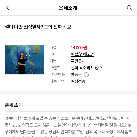
이전
운세소개
설마 나만 진심일까? 그의 진짜 각오
가격
14,000 원
테마
이별/연애고민
기법
퓨전운세
브랜드
신의 목소리 도성수
고정/변동
변동운
이용대상
여성전용
운세 소개
가뜩이나 남들에게 말할 수 없는 비밀스러운 관계인데... 만나고 싶어도 만나지
못하고, 또 연락도 오지 않을 때... 불안한 마음에 가슴이 터져버릴 것 같나요? 누
구에게도 털어놓을 수 없는 당신의 안타까운 고민, 신의 목소리 도성수에서 함께