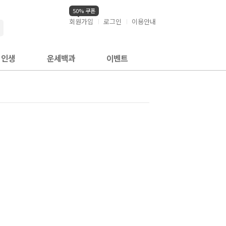
50% 쿠폰
회원가입
로그인
이용안내
검색
인생
운세백과
이벤트