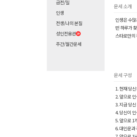
금전/일
운세 소개
인생
인생은 수많
전생/나의 본질
떤 하루가 찾
성인전용관
스타로만의 
주간/월간운세
운세 구성
1. 현재 당
2. 앞으로 
3. 지금 당
4. 당신이 
5. 앞으로 
6. 대인운과
7. 앞으로 