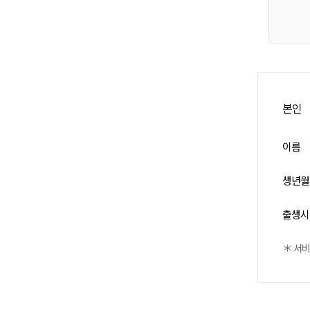
본인
이름
생년월
출생시
＊ 서비