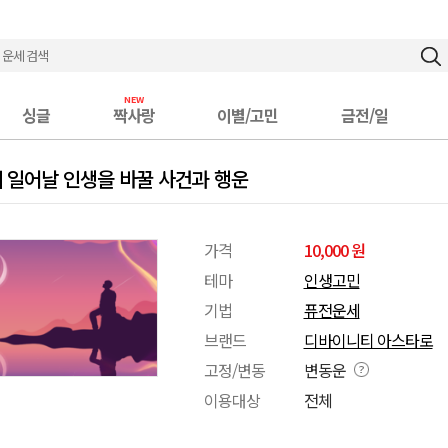
싱글
짝사랑
이별/고민
금전/일
 일어날 인생을 바꿀 사건과 행운
가격
10,000 원
테마
인생고민
기법
퓨전운세
브랜드
디바이니티 아스타로
고정/변동
변동운
이용대상
전체