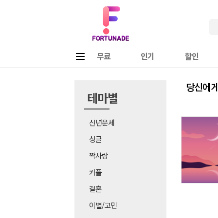
Fortunade
메뉴
무료
인기
할인
당신에게
테마별
신년운세
싱글
짝사랑
커플
결혼
이별/고민