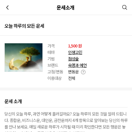
이전
운세소개
오늘 하루의 모든 운세
가격
1,500 원
테마
인생고민
기법
점성술
브랜드
숙명과 예언
고정/변동
변동운
이용대상
전체
운세 소개
당신의 오늘 하루, 과연 어떻게 흘러갈까요? 오늘 하루의 모든 것을 알려 드립니
다. 종합운, 비즈니스운, 대인운, 금전운까지 4개 항목으로 알아보는 당신의 하루
를 만나 보세요. 매일 새로운 하루가 시작될 때 미리 확인한다면 모든 행운은 놓