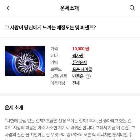
이전
운세소개
그 사람이 당신에게 느끼는 애정도는 몇 퍼센트?
가격
10,000 원
테마
짝사랑
기법
퓨전운세
브랜드
포춘 사이클
고정/변동
변동운
이용대상
전체
운세 소개
"나한테 관심 없는 걸까? 조금은 신경 쓰이는 걸까? 혹시, 날 좋아하고 있는 걸
까?" 사람의 마음은 아주 사소한 계기로 바뀌곤 합니다. 그래서 지금 이 순간, '그
사람의 진심'을 확인하는 건 무엇보다 중요하죠. 모른 척 지나치면 놓쳐버릴 수