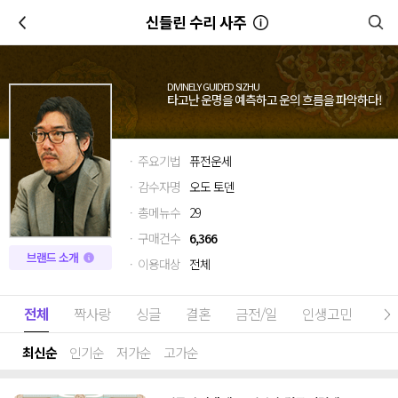
이전
신들린 수리 사주
DIVINELY GUIDED SIZHU
타고난 운명을 예측하고 운의 흐름을 파악하다!
· 주요기법
퓨전운세
· 감수자명
오도 토덴
· 총메뉴수
29
· 구매건수
6,366
브랜드 소개
· 이용대상
전체
전체
짝사랑
싱글
결혼
금전/일
인생고민
최신순
인기순
저가순
고가순