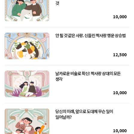
것
10,000
안 될 것 같은 사랑. 신들린 짝사랑 행운 상승법
12,500
날카로운 비술로 확신! 짝사랑 상대의 모든
생각
10,000
당신의 미래, 앞으로 도대체 무슨 일이
일어날까?
10,000