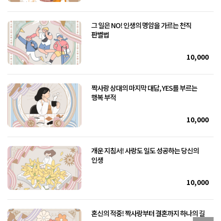
그 일은 NO! 인생의 명암을 가르는 천직
판별법
10,000
짝사랑 상대의 마지막 대답, YES를 부르는
행복 부적
10,000
개운 지침서! 사랑도 일도 성공하는 당신의
인생
10,000
혼신의 적중! 짝사랑부터 결혼까지 하나의 길