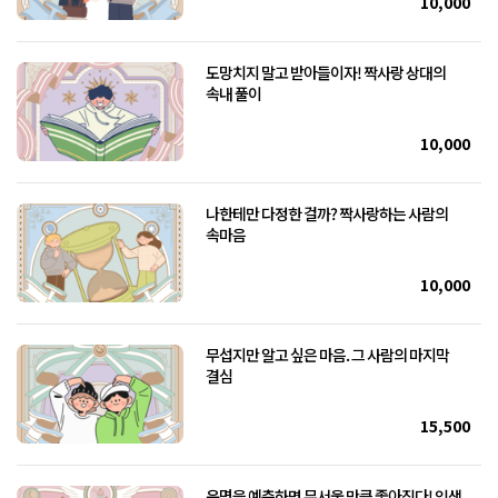
10,000
도망치지 말고 받아들이자! 짝사랑 상대의
속내 풀이
10,000
나한테만 다정한 걸까? 짝사랑하는 사람의
속마음
10,000
무섭지만 알고 싶은 마음. 그 사람의 마지막
결심
15,500
운명을 예측하면 무서울 만큼 좋아진다! 인생