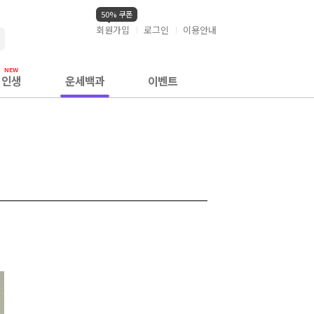
50% 쿠폰
회원가입
로그인
이용안내
검색
인생
운세백과
이벤트