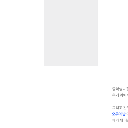
중학생 시
우기 위해
그리고 친
오루의 방
’
때가 제 