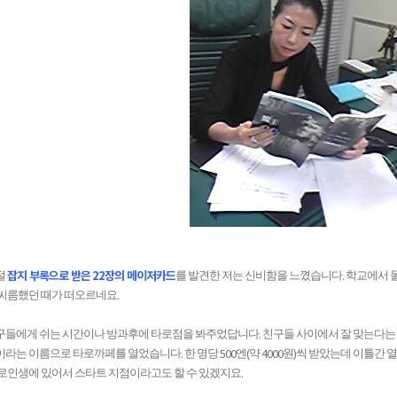
잡지 부록으로 받은
22
장의 메이저카드
.
절
를 발견한 저는 신비함을 느꼈습니다
학교에서 돌
.
 씨름했던 때가 떠오르네요
.
구들에게 쉬는 시간이나 방과후에 타로점을 봐주었답니다
친구들 사이에서 잘 맞는다는 
.
500
(
4000
)
이라는 이름으로 타로까페를 열었습니다
한 명당
엔
약
원
씩 받았는데 이틀간 
.
타로인생에 있어서 스타트 지점이라고도 할 수 있겠지요