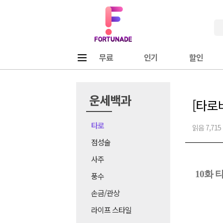
Fortunade
메뉴
무료
인기
할인
운세백과
[타로
타로
읽음 7,715
점성술
사주
10
화 
풍수
손금/관상
라이프 스타일