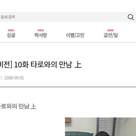
싱글
짝사랑
이별/고민
금전/일
비전] 10화 타로와의 만남 上
|
2008-09-05
타로와의 만남
上