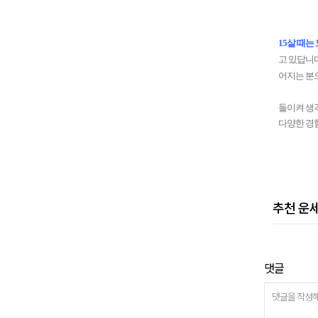
15
살 때는
고 있답니
어지는 분
돌이켜 생
다양한 경
추천 운
댓글