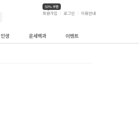
50% 쿠폰
회원가입
로그인
이용안내
검색
인생
운세백과
이벤트