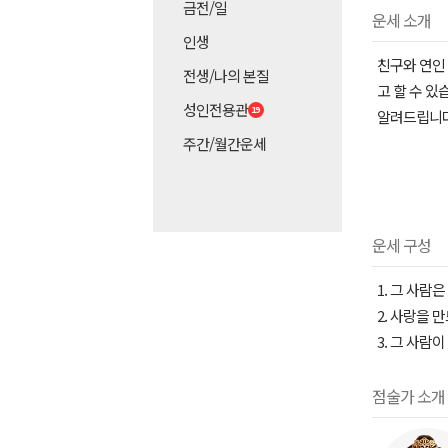
금전/일
운세 소개
인생
친구와 연인
전생/나의 본질
고 할 수 
성인전용관
알려드립니다
주간/월간운세
운세 구성
1. 그 사람
2. 사랑을 
3. 그 사람
점술가 소개