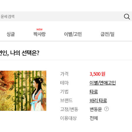
싱글
짝사랑
이별/고민
금전/일
인, 나의 선택은?
가격
3,500 원
테마
이별/연애고민
기법
타로
브랜드
바리 타로
고정/변동
변동운
이용대상
전체