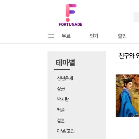
Fortunade
메뉴
무료
인기
할인
친구와 연
테마별
신년운세
싱글
짝사랑
커플
결혼
이별/고민