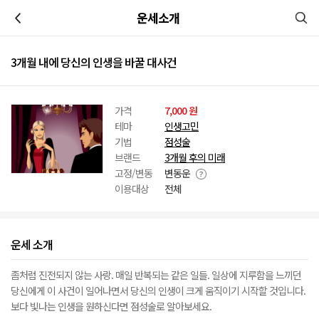
이전
운세소개
3개월 내에 당신의 인생을 바꿀 대사건
가격
7,000 원
테마
인생고민
기법
점성술
브랜드
3개월 후의 미래
고정/변동
변동운
이용대상
전체
운세 소개
좀처럼 진전되지 않는 사랑. 매일 반복되는 같은 일들. 일상에 지루함을 느끼던
당신에게 이 사건이 일어나면서 당신의 인생이 크게 움직이기 시작할 것입니다.
보다 빛나는 인생을 원하신다면 점성술로 알아보세요.