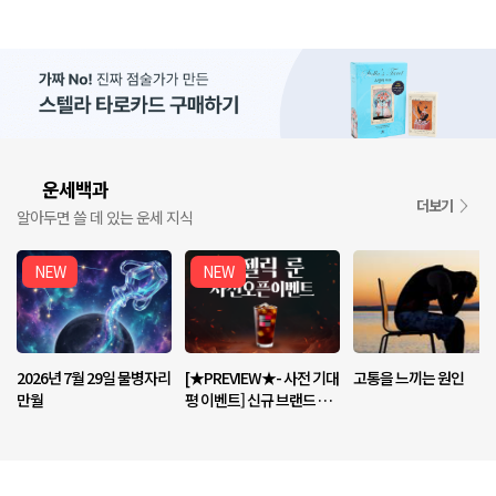
운세백과
📘
더보기
알아두면 쓸 데 있는 운세 지식
NEW
NEW
2026년 7월 29일 물병자리
[★PREVIEW★- 사전 기대
고통을 느끼는 원인
만월
평 이벤트] 신규 브랜드 <엔
젤릭 룬> 기대평 남기고 커
피 받아가세요!