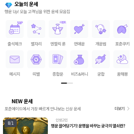
오늘의 운세
행운 Up! 오늘 고객님을 위한 운세 모음집
출석체크
별자리
엔젤릭 룬
연애운
개운법
포춘쿠키
메시지
띠별
종합운
비즈&머니
궁합
꿈해몽
NEW 운세
🌟
포춘에이드에서 가장 빠르게 만나보는 신상 운세
더보기
인생고민
🧭
8/1
행운 끌어당기기! 운명을 바꾸는 궁극의 열쇠란?