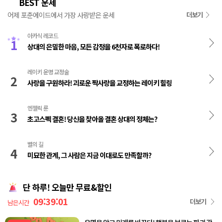
BEST 운세
👑
어제 포춘에이드에서 가장 사랑받은 운세
더보기
아카식 레코드
1
상대의 은밀한 마음, 모든 감정을 6천자로 폭로하다!
레이키 운명 교정술
2
사랑을 구원하라! 괴로운 짝사랑을 교정하는 레이키 힐링
엔젤릭 룬
3
초고스펙 결혼! 당신을 찾아올 결혼 상대의 정체는?
별의 길
4
미묘한 관계, 그 사람은 지금 이대로도 만족할까?
단 하루! 오늘만 무료&할인
09:39:00
더보기
남은시간