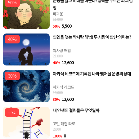
운명을 알고 미래를 바꾼다! 행복을 부르는 파괴 감
50%
정
파괴운
11,000
5,500
50%
인연을 맺는 짝사랑 해법! 두 사람이 만난 의미는?
40%
짝사랑 해법
21,000
12,600
40%
아카식 레코드에 기록된 나와 맺어질 운명의 상대
30%
아카식 레코드
18,000
12,600
30%
내 인생의 걸림돌은 무엇일까
무료
고민 해결 타로
2,000
0
100%