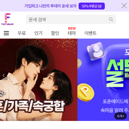
반복내용 건너뛰기
가입하고 나만의 투데이 운세 보자
50% 쿠폰은 덤!
Fortunade
검색
무료
인기
할인
테마
이벤트
6 / 8 +