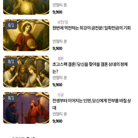
엔젤릭 룬
9,900
금전/일
💸
8/1
한번에 역전하는 최강의 금전운! 일확천금의 기회
엔젤릭 룬
9,900
결혼
💍
8/1
초고스펙 결혼! 당신을 찾아올 결혼 상대의 정체
는?
엔젤릭 룬
9,900
싱글
🩷
8/1
전생부터 이어지는 인연, 당신에게 전부를 바칠 상
대
엔젤릭 룬
9,900