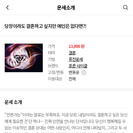
이전
운세소개
당장이라도 결혼하고 싶지만 애인은 없다면?!
가격
13,000 원
테마
결혼
기법
퓨전운세
브랜드
포춘 사이클
고정/변동
변동운
이용대상
전체
운세 소개
"언젠가는"이라는 말로는 부족하죠. 지금 당장, 내일이라도 결혼하고 싶은 당신
에게 필요한 건 단 하나— 진짜 인연을 만나는 단서입니다. 당신이 행복해질 수
있는 이상적인 결혼 상대는 어떤 사람인지, 어디서 언제 나타날지, 그리고 두 사