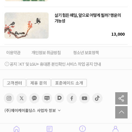
살기 힘든 매일, 앞으로 어떻게 될까? 행운의
가능성
13,000
이용약관
개인정보 취급방침
청소년 보호정책
공지 :
KT 및 LGU+ 휴대폰 본인확인 서비스 작업 공지 안내
고객센터
제휴 문의
포춘에이드 소개
sh
to
(주)제이케이홀딩스 사업자 정보