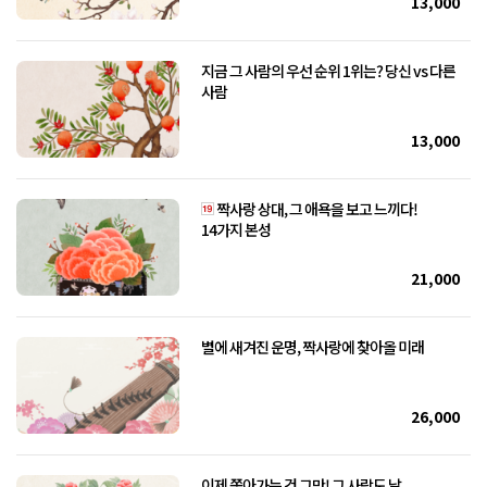
13,000
지금 그 사람의 우선 순위 1위는? 당신 vs 다른
사람
13,000
짝사랑 상대, 그 애욕을 보고 느끼다!
14가지 본성
21,000
별에 새겨진 운명, 짝사랑에 찾아올 미래
26,000
이제 쫓아가는 건 그만! 그 사람도 날