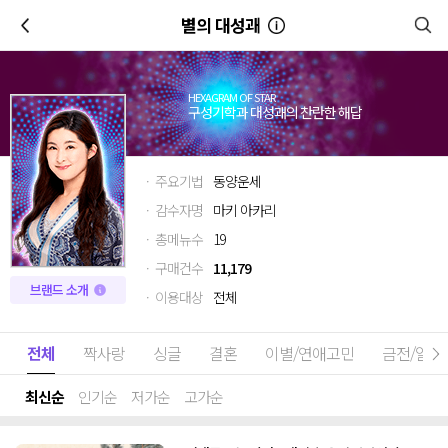
이전
별의 대성괘
HEXAGRAM OF STAR
구성기학과 대성괘의 찬란한 해답
· 주요기법
동양운세
· 감수자명
마키 아카리
· 총메뉴수
19
· 구매건수
11,179
브랜드 소개
· 이용대상
전체
전체
짝사랑
싱글
결혼
이별/연애고민
금전/일
최신순
인기순
저가순
고가순