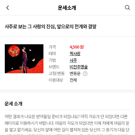
이전
운세소개
사주로 보는 그 사람의 진심, 앞으로의 전개와 결말
가격
4,500 원
테마
짝사랑
기법
사주
브랜드
비전추명술
고정/변동
변동운
이용대상
전체
운세 소개
어떤 결과가 나오든 받아들일 준비가 되었나요? 아직 각오가 안 되었다면 다른
페이지로 이동하시기 바랍니다. 마음의 각오가 되었다면 이제 저에게 마음의 문
을 열고 맡기세요. 당신의 앞에 어떤 길이 펼쳐져 있든 당신의 그 용기가 다음 단