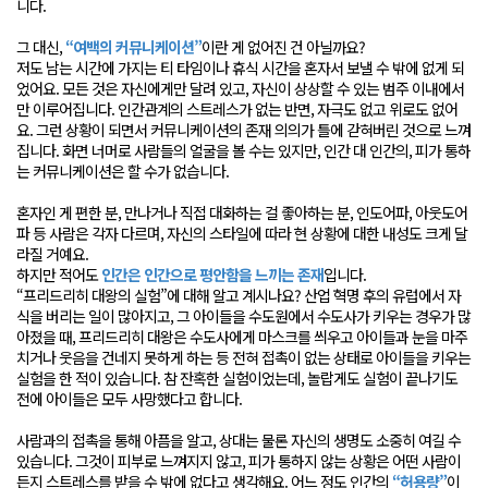
니다.
그 대신,
“여백의 커뮤니케이션”
이란 게 없어진 건 아닐까요?
저도 남는 시간에 가지는 티 타임이나 휴식 시간을 혼자서 보낼 수 밖에 없게 되
었어요. 모든 것은 자신에게만 달려 있고, 자신이 상상할 수 있는 범주 이내에서
만 이루어집니다. 인간관계의 스트레스가 없는 반면, 자극도 없고 위로도 없어
요. 그런 상황이 되면서 커뮤니케이션의 존재 의의가 틀에 갇혀버린 것으로 느껴
집니다. 화면 너머로 사람들의 얼굴을 볼 수는 있지만, 인간 대 인간의, 피가 통하
는 커뮤니케이션은 할 수가 없습니다.
혼자인 게 편한 분, 만나거나 직접 대화하는 걸 좋아하는 분, 인도어파, 아웃도어
파 등 사람은 각자 다르며, 자신의 스타일에 따라 현 상황에 대한 내성도 크게 달
라질 거예요.
하지만 적어도
인간은 인간으로 평안함을 느끼는 존재
입니다.
“프리드리히 대왕의 실험”에 대해 알고 계시나요? 산업 혁명 후의 유럽에서 자
식을 버리는 일이 많아지고, 그 아이들을 수도원에서 수도사가 키우는 경우가 많
아졌을 때, 프리드리히 대왕은 수도사에게 마스크를 씌우고 아이들과 눈을 마주
치거나 웃음을 건네지 못하게 하는 등 전혀 접촉이 없는 상태로 아이들을 키우는
실험을 한 적이 있습니다. 참 잔혹한 실험이었는데, 놀랍게도 실험이 끝나기도
전에 아이들은 모두 사망했다고 합니다.
사람과의 접촉을 통해 아픔을 알고, 상대는 물론 자신의 생명도 소중히 여길 수
있습니다. 그것이 피부로 느껴지지 않고, 피가 통하지 않는 상황은 어떤 사람이
든지 스트레스를 받을 수 밖에 없다고 생각해요. 어느 정도 인간의
“허용량”
이