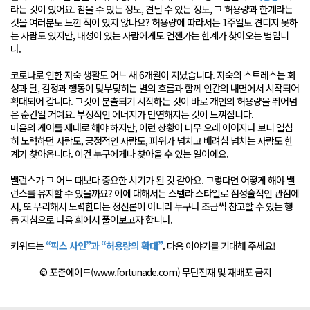
라는 것이 있어요. 참을 수 있는 정도, 견딜 수 있는 정도, 그 허용량과 한계라는
것을 여러분도 느낀 적이 있지 않나요? 허용량에 따라서는 1주일도 견디지 못하
는 사람도 있지만, 내성이 있는 사람에게도 언젠가는 한계가 찾아오는 법입니
다.
코로나로 인한 자숙 생활도 어느 새 6개월이 지났습니다. 자숙의 스트레스는 화
성과 달, 감정과 행동이 맞부딪히는 별의 흐름과 함께 인간의 내면에서 시작되어
확대되어 갑니다. 그것이 분출되기 시작하는 것이 바로 개인의 허용량을 뛰어넘
은 순간일 거예요. 부정적인 에너지가 만연해지는 것이 느껴집니다.
마음의 케어를 제대로 해야 하지만, 이런 상황이 너무 오래 이어지다 보니 열심
히 노력하던 사람도, 긍정적인 사람도, 파워가 넘치고 배려심 넘치는 사람도 한
계가 찾아옵니다. 이건 누구에게나 찾아올 수 있는 일이에요.
밸런스가 그 어느 때보다 중요한 시기가 된 것 같아요. 그렇다면 어떻게 해야 밸
런스를 유지할 수 있을까요? 이에 대해서는 스텔라 스타일로 점성술적인 관점에
서, 또 무리해서 노력한다는 정신론이 아니라 누구나 조금씩 참고할 수 있는 행
동 지침으로 다음 회에서 풀어보고자 합니다.
키워드는
“픽스 사인”과 “허용량의 확대”
. 다음 이야기를 기대해 주세요!
© 포춘에이드(www.fortunade.com) 무단전재 및 재배포 금지