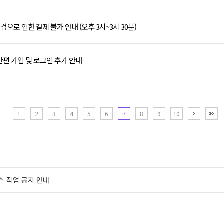
 점검으로 인한 결제 불가 안내 (오후 3시~3시 30분)
간편 가입 및 로그인 추가 안내
next
e
1
2
3
4
5
6
7
8
9
10
스 작업 공지 안내