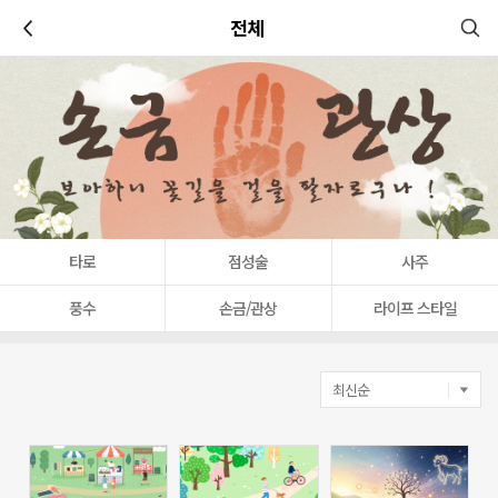
이전
전체
타로
점성술
사주
풍수
손금/관상
라이프 스타일