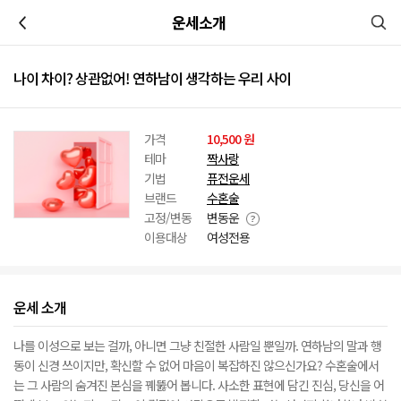
이전
운세소개
나이 차이? 상관없어! 연하남이 생각하는 우리 사이
가격
10,500 원
테마
짝사랑
기법
퓨전운세
브랜드
수혼술
고정/변동
변동운
이용대상
여성전용
운세 소개
나를 이성으로 보는 걸까, 아니면 그냥 친절한 사람일 뿐일까. 연하남의 말과 행
동이 신경 쓰이지만, 확신할 수 없어 마음이 복잡하진 않으신가요? 수혼술에서
는 그 사람의 숨겨진 본심을 꿰뚫어 봅니다. 사소한 표현에 담긴 진심, 당신을 어