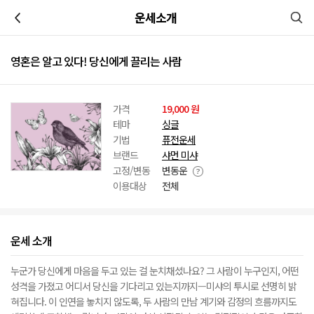
이전
운세소개
영혼은 알고 있다! 당신에게 끌리는 사람
가격
19,000 원
테마
싱글
기법
퓨전운세
브랜드
샤먼 미샤
고정/변동
변동운
이용대상
전체
운세 소개
누군가 당신에게 마음을 두고 있는 걸 눈치채셨나요? 그 사람이 누구인지, 어떤
성격을 가졌고 어디서 당신을 기다리고 있는지까지—미샤의 투시로 선명히 밝
혀집니다. 이 인연을 놓치지 않도록, 두 사람의 만남 계기와 감정의 흐름까지도