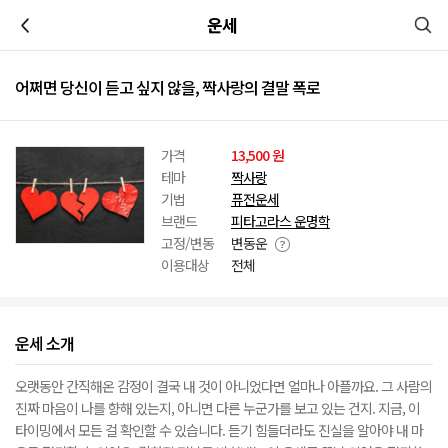
이전
운세
어쩌면 당신이 듣고 싶지 않을, 짝사랑의 결말 폭로
가격
13,500 원
테마
짝사랑
기법
퓨전운세
브랜드
피타고라스 운명학
고정/변동
변동운
이용대상
전체
운세 소개
오랫동안 간직해온 감정이 결국 내 것이 아니었다면 얼마나 아플까요. 그 사람의
진짜 마음이 나를 향해 있는지, 아니면 다른 누군가를 보고 있는 건지. 지금, 이
타이밍에서 모든 걸 확인할 수 있습니다. 듣기 힘들더라도 진실을 알아야 내 마