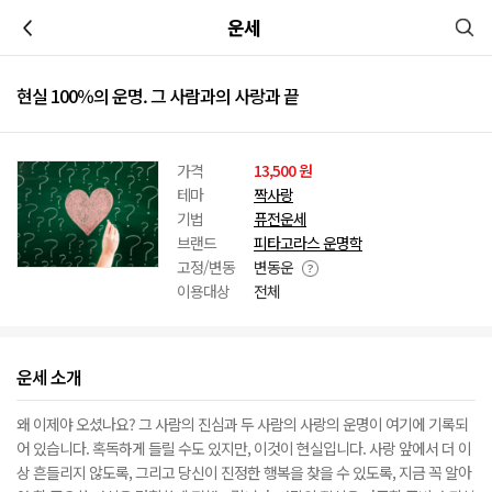
이전
운세
현실 100％의 운명. 그 사람과의 사랑과 끝
가격
13,500 원
테마
짝사랑
기법
퓨전운세
브랜드
피타고라스 운명학
고정/변동
변동운
이용대상
전체
운세 소개
왜 이제야 오셨나요? 그 사람의 진심과 두 사람의 사랑의 운명이 여기에 기록되
어 있습니다. 혹독하게 들릴 수도 있지만, 이것이 현실입니다. 사랑 앞에서 더 이
상 흔들리지 않도록, 그리고 당신이 진정한 행복을 찾을 수 있도록, 지금 꼭 알아