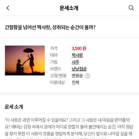
이전
운세소개
간절함을 넘어선 짝사랑, 성취되는 순간이 올까?
가격
3,500 원
테마
짝사랑
기법
사주
브랜드
냥냥점궁
고정/변동
변동운
이용대상
전체
운세 소개
'이 사랑은 과연 이루어질 수 있을까요? 그리고 그 사람은 내 마음을 받아줄까
요? 애타는 감정 속에서 관계가 어디로 향할지 몰라 불안해지는 순간. 아직 정답
을 찾지 못한 이 사랑의 흐름을 정밀하게 분석해, 당신이 앞으로 나아갈 길을 제