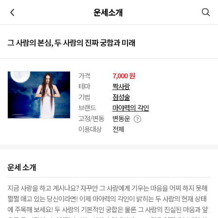
이전
운세소개
그 사람의 본심, 두 사람의 진짜 궁합과 미래
가격
7,000 원
테마
짝사랑
기법
점성술
브랜드
마야력의 각인
고정/변동
변동운
이용대상
전체
운세 소개
지금 사랑을 하고 계시나요? 자꾸만 그 사람에게 기우는 마음을 어찌 하지 못해
쩔쩔 매고 있는 당신이라면! 이제 마야력의 각인이 밝히는 두 사람의 현재 상태
에 주목해 보세요! 두 사람의 기본적인 궁합은 물론 그 사람의 진실된 마음과 앞