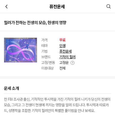
이전
퓨전운세
힐러가 전하는 전생의 모습, 현생의 영향
가격
무료
테마
인생
기법
퓨전운세
브랜드
기적의 힐러
고정/변동
고정운
이용대상
전체
운세 소개
전 FBI 조사관 출신, 기적적인 투시력을 가진 기적의 힐러 니키가 당신의 전생의
모습, 그리고 그 전생이 현생에 끼치는 영향을 알려 드립니다. 투시력과 타로카
드, 성명학을 조합한 기적의 힐러만의 특별한 풀이법을 만나 보세요.