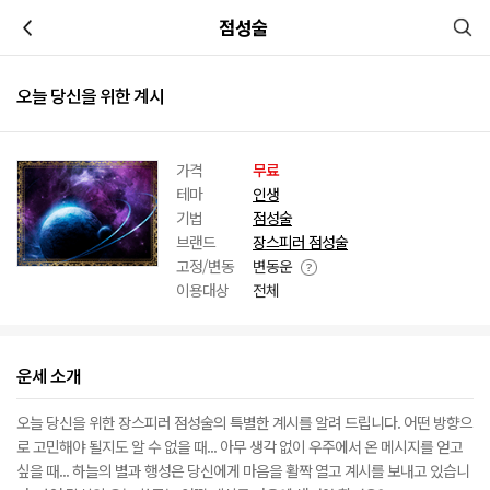
이전
점성술
오늘 당신을 위한 계시
가격
무료
테마
인생
기법
점성술
브랜드
장스피러 점성술
고정/변동
변동운
이용대상
전체
운세 소개
오늘 당신을 위한 장스피러 점성술의 특별한 계시를 알려 드립니다. 어떤 방향으
로 고민해야 될지도 알 수 없을 때... 아무 생각 없이 우주에서 온 메시지를 얻고
싶을 때... 하늘의 별과 행성은 당신에게 마음을 활짝 열고 계시를 보내고 있습니