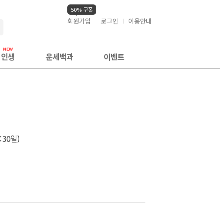
50% 쿠폰
회원가입
로그인
이용안내
검색
인생
운세백과
이벤트
30일)