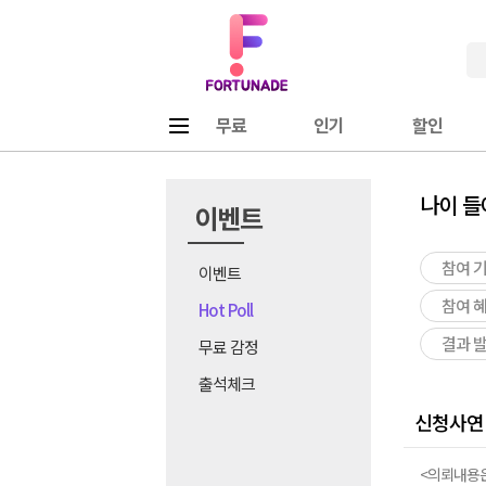
Fortunade
메뉴
무료
인기
할인
나이 들
이벤트
참여 
이벤트
참여 
Hot Poll
결과 
무료 감정
출석체크
신청사연
<의뢰내용은