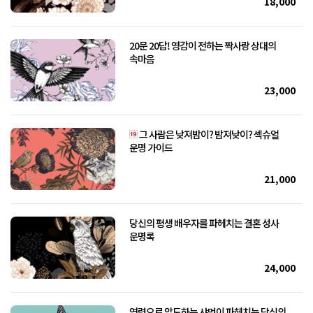
18,000
20문 20답! 영감이 전하는 짝사랑 상대의
속마음
23,000
그 사람은 낮져밤이? 밤져낮이? 섹슈얼
운명 가이드
21,000
당신의 평생 배우자를 파헤치는 결혼 성사
운명록
24,000
영력으로 압도하는 샤먼이 파헤치는 당신의