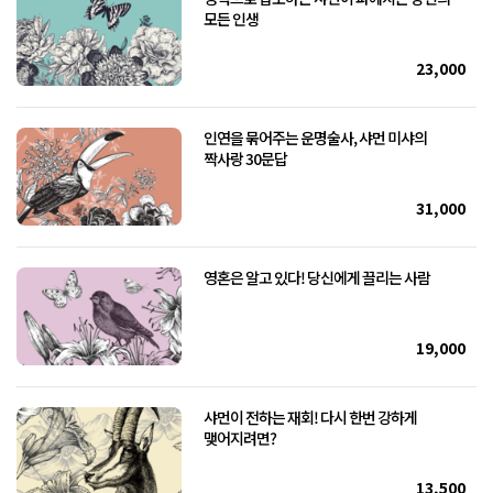
모든 인생
23,000
인연을 묶어주는 운명술사, 샤먼 미샤의
짝사랑 30문답
31,000
영혼은 알고 있다! 당신에게 끌리는 사람
19,000
샤먼이 전하는 재회! 다시 한번 강하게
맺어지려면?
13,500