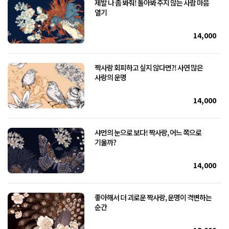
제발 나 좀 봐줘! 돌아봐 주지 않는 사람 마음
열기
14,000
짝사랑 회피하고 싶지 않다면?! 사연 많은
사랑의 운명
14,000
샤먼의 눈으로 보다! 짝사랑, 어느 쪽으로
기울까?
14,000
좋아해서 더 괴로운 짝사랑, 운명이 격변하는
순간