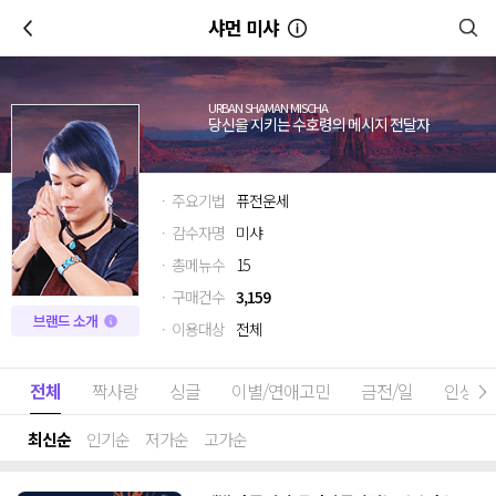
이전
샤먼 미샤
URBAN SHAMAN MISCHA
당신을 지키는 수호령의 메시지 전달자
· 주요기법
퓨전운세
· 감수자명
미샤
· 총메뉴수
15
· 구매건수
3,159
브랜드 소개
· 이용대상
전체
전체
짝사랑
싱글
이별/연애고민
금전/일
인생고
최신순
인기순
저가순
고가순