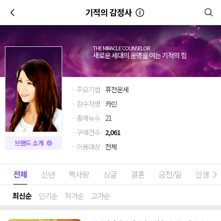
이전
기적의 감정사
THE MIRACLE COUNSELOR
새로운 세대의 운명을 여는 기적의 힘
· 주요기법
퓨전운세
· 감수자명
카린
· 총메뉴수
21
· 구매건수
2,061
브랜드 소개
· 이용대상
전체
전체
신년
짝사랑
싱글
결혼
금전/일
인생고
최신순
인기순
저가순
고가순