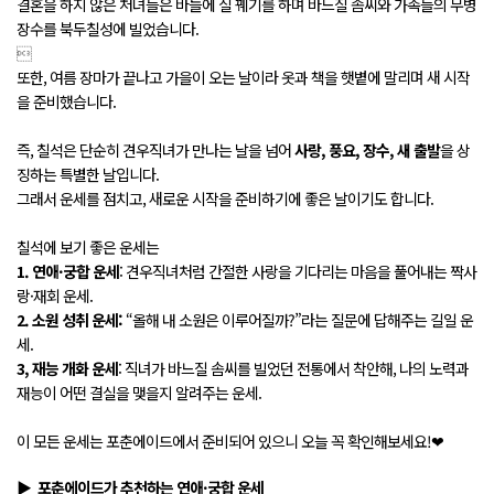
결혼을 하지 않은 처녀들은 바늘에 실 꿰기를 하며 바느질 솜씨와 가족들의 무병
장수를 북두칠성에 빌었습니다.

또한, 여름 장마가 끝나고 가을이 오는 날이라 옷과 책을 햇볕에 말리며 새 시작
을 준비했습니다.
즉, 칠석은 단순히 견우직녀가 만나는 날을 넘어
사랑, 풍요, 장수, 새 출발
을 상
징하는 특별한 날입니다.
그래서 운세를 점치고, 새로운 시작을 준비하기에 좋은 날이기도 합니다.
칠석에 보기 좋은 운세는
1. 연애·궁합 운세
: 견우직녀처럼 간절한 사랑을 기다리는 마음을 풀어내는 짝사
랑·재회 운세.
2. 소원 성취 운세:
“올해 내 소원은 이루어질까?”라는 질문에 답해주는 길일 운
세.
3, 재능 개화 운세
: 직녀가 바느질 솜씨를 빌었던 전통에서 착안해, 나의 노력과
재능이 어떤 결실을 맺을지 알려주는 운세.
이 모든 운세는 포춘에이드에서 준비되어 있으니 오늘 꼭 확인해보세요!❤
▶ 포춘에이드가 추천하는
연애·궁합 운세