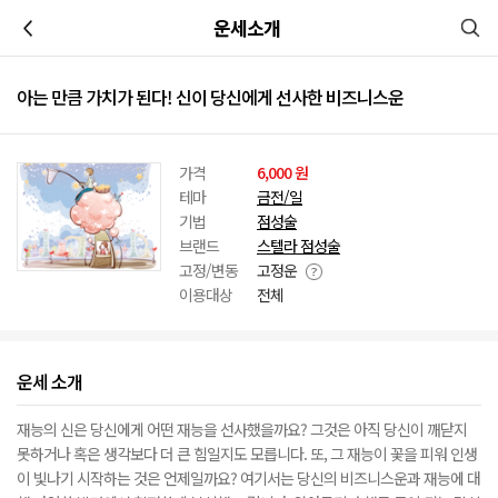
이전
운세소개
아는 만큼 가치가 된다! 신이 당신에게 선사한 비즈니스운
가격
6,000 원
테마
금전/일
기법
점성술
브랜드
스텔라 점성술
고정/변동
고정운
이용대상
전체
운세 소개
재능의 신은 당신에게 어떤 재능을 선사했을까요? 그것은 아직 당신이 깨닫지
못하거나 혹은 생각보다 더 큰 힘일지도 모릅니다. 또, 그 재능이 꽃을 피워 인생
이 빛나기 시작하는 것은 언제일까요? 여기서는 당신의 비즈니스운과 재능에 대