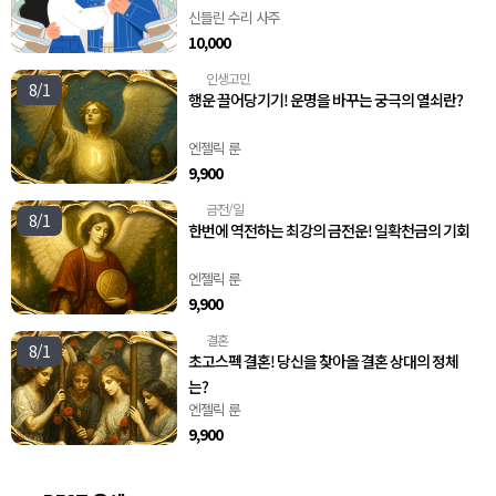
신들린 수리 사주
10,000
인생고민
🧭
8/1
행운 끌어당기기! 운명을 바꾸는 궁극의 열쇠란?
엔젤릭 룬
9,900
금전/일
💸
8/1
한번에 역전하는 최강의 금전운! 일확천금의 기회
엔젤릭 룬
9,900
결혼
💍
8/1
초고스펙 결혼! 당신을 찾아올 결혼 상대의 정체
는?
엔젤릭 룬
9,900