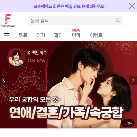
반복내용 건너뛰기
포춘에이드 회원은 매일 유료 운세 2종 무료
Fortunade
검색
무료
인기
할인
테마
이벤트
6 / 8 +