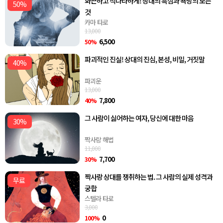
화끈하고 적나라하게! 상대의 흑심과 욕망의 모든
50%
것
카마 타로
13,000
6,500
50%
파괴적인 진실! 상대의 진심, 본성, 비밀, 거짓말
40%
파괴운
13,000
7,800
40%
그 사람이 싫어하는 여자, 당신에 대한 마음
30%
짝사랑 해법
11,000
7,700
30%
짝사랑 상대를 쟁취하는 법. 그 사람의 실제 성격과
무료
궁합
스텔라 타로
3,000
0
100%