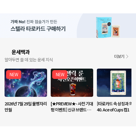
운세백과
📘
더보기
알아두면 쓸 데 있는 운세 지식
NEW
NEW
2026년 7월 29일 물병자리
[★PREVIEW★- 사전 기대
[타로카드 속 상징과 의미
만월
평 이벤트] 신규 브랜드 <엔
40. Ace of Cups 컵1
젤릭 룬> 기대평 남기고 커
피 받아가세요!