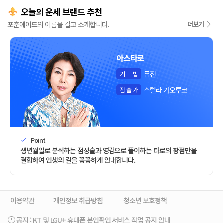
오늘의 운세 브랜드 추천
포춘에이드의 이름을 걸고 소개합니다.
더보기
아스타로
퓨전
기
법
스텔라 가오루코
점
술
가
Point
생년월일로 분석하는 점성술과 영감으로 풀이하는 타로의 장점만을
결합하여 인생의 길을 꼼꼼하게 안내합니다.
이용약관
개인정보 취급방침
청소년 보호정책
공지 :
KT 및 LGU+ 휴대폰 본인확인 서비스 작업 공지 안내