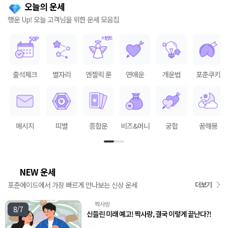
오늘의 운세
행운 Up! 오늘 고객님을 위한 운세 모음집
출석체크
별자리
엔젤릭 룬
연애운
개운법
포춘쿠키
메시지
띠별
종합운
비즈&머니
궁합
꿈해몽
NEW 운세
🌟
포춘에이드에서 가장 빠르게 만나보는 신상 운세
더보기
짝사랑
💘
8/7
신들린 미래 예고! 짝사랑, 결국 이렇게 끝난다?!