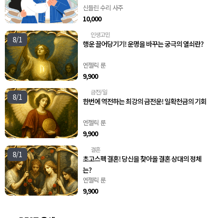
신들린 수리 사주
10,000
인생고민
🧭
8/1
행운 끌어당기기! 운명을 바꾸는 궁극의 열쇠란?
엔젤릭 룬
9,900
금전/일
💸
8/1
한번에 역전하는 최강의 금전운! 일확천금의 기회
엔젤릭 룬
9,900
결혼
💍
8/1
초고스펙 결혼! 당신을 찾아올 결혼 상대의 정체
는?
엔젤릭 룬
9,900