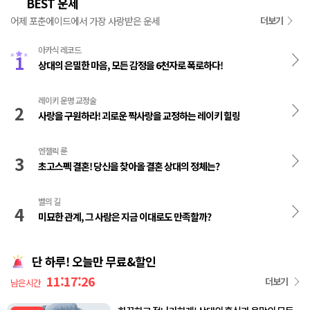
BEST 운세
👑
어제 포춘에이드에서 가장 사랑받은 운세
더보기
아카식 레코드
1
상대의 은밀한 마음, 모든 감정을 6천자로 폭로하다!
레이키 운명 교정술
2
사랑을 구원하라! 괴로운 짝사랑을 교정하는 레이키 힐링
엔젤릭 룬
3
초고스펙 결혼! 당신을 찾아올 결혼 상대의 정체는?
별의 길
4
미묘한 관계, 그 사람은 지금 이대로도 만족할까?
단 하루! 오늘만 무료&할인
11:17:26
더보기
남은시간