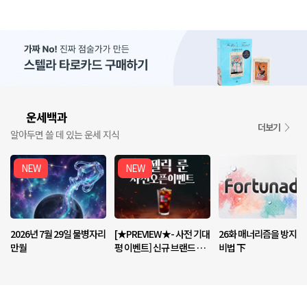
운세백과
📘
더보기
알아두면 쓸 데 있는 운세 지식
NEW
NEW
2026년 7월 29일 물병자리
[★PREVIEW★- 사전 기대
26화 매너리즘을 방지하
만월
평 이벤트] 신규 브랜드 <엔
비법 下
젤릭 룬> 기대평 남기고 커
피 받아가세요!