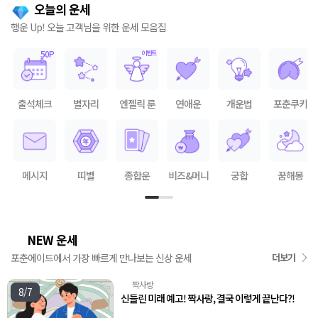
오늘의 운세
행운 Up! 오늘 고객님을 위한 운세 모음집
출석체크
별자리
엔젤릭 룬
연애운
개운법
포춘쿠키
메시지
띠별
종합운
비즈&머니
궁합
꿈해몽
NEW 운세
🌟
포춘에이드에서 가장 빠르게 만나보는 신상 운세
더보기
짝사랑
💘
8/7
신들린 미래 예고! 짝사랑, 결국 이렇게 끝난다?!