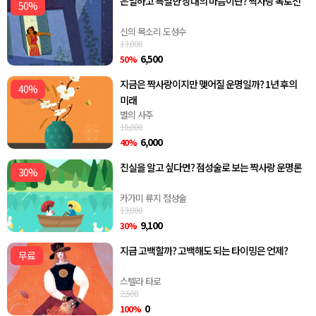
은밀하고 특별한 상대의 마음이란? 짝사랑 폭로전
50%
신의 목소리 도성수
13,000
6,500
50%
지금은 짝사랑이지만 맺어질 운명일까? 1년 후의
40%
미래
별의 사주
10,000
6,000
40%
진실을 알고 싶다면? 점성술로 보는 짝사랑 운명론
30%
카가미 류지 점성술
13,000
9,100
30%
지금 고백할까? 고백해도 되는 타이밍은 언제?
무료
스텔라 타로
2,500
0
100%