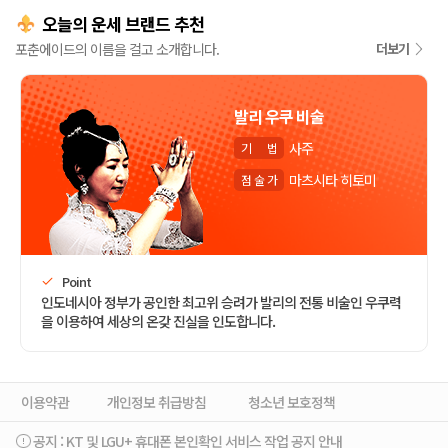
오늘의 운세 브랜드 추천
포춘에이드의 이름을 걸고 소개합니다.
더보기
발리 우쿠 비술
사주
기
법
마츠시타 히토미
점
술
가
Point
인도네시아 정부가 공인한 최고위 승려가 발리의 전통 비술인 우쿠력
을 이용하여 세상의 온갖 진실을 인도합니다.
이용약관
개인정보 취급방침
청소년 보호정책
공지 :
KT 및 LGU+ 휴대폰 본인확인 서비스 작업 공지 안내