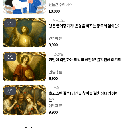
신들린 수리 사주
10,000
인생고민
🧭
8/1
행운 끌어당기기! 운명을 바꾸는 궁극의 열쇠란?
엔젤릭 룬
9,900
금전/일
💸
8/1
한번에 역전하는 최강의 금전운! 일확천금의 기회
엔젤릭 룬
9,900
결혼
💍
8/1
초고스펙 결혼! 당신을 찾아올 결혼 상대의 정체
는?
엔젤릭 룬
9,900