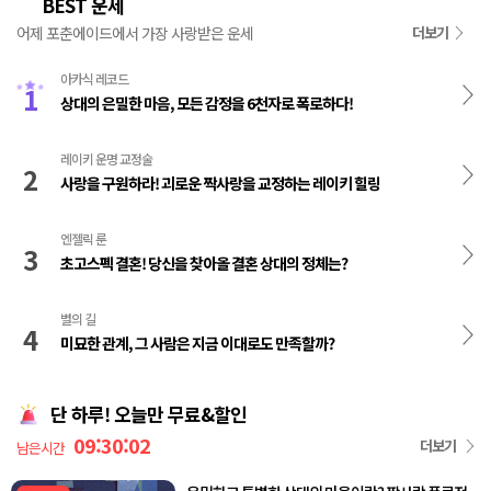
BEST 운세
👑
어제 포춘에이드에서 가장 사랑받은 운세
더보기
아카식 레코드
1
상대의 은밀한 마음, 모든 감정을 6천자로 폭로하다!
레이키 운명 교정술
2
사랑을 구원하라! 괴로운 짝사랑을 교정하는 레이키 힐링
엔젤릭 룬
3
초고스펙 결혼! 당신을 찾아올 결혼 상대의 정체는?
별의 길
4
미묘한 관계, 그 사람은 지금 이대로도 만족할까?
단 하루! 오늘만 무료&할인
09:30:01
더보기
남은시간