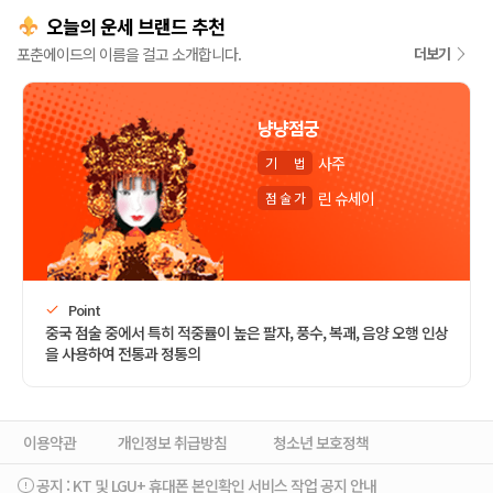
오늘의 운세 브랜드 추천
포춘에이드의 이름을 걸고 소개합니다.
더보기
냥냥점궁
사주
기
법
린 슈세이
점
술
가
Point
중국 점술 중에서 특히 적중률이 높은 팔자, 풍수, 복괘, 음양 오행 인상
을 사용하여 전통과 정통의
이용약관
개인정보 취급방침
청소년 보호정책
공지 :
KT 및 LGU+ 휴대폰 본인확인 서비스 작업 공지 안내