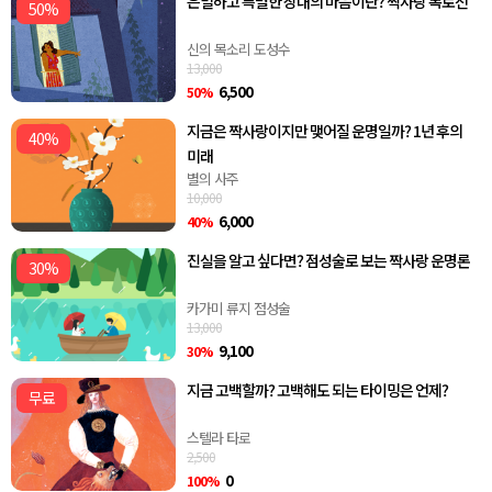
은밀하고 특별한 상대의 마음이란? 짝사랑 폭로전
50%
신의 목소리 도성수
13,000
6,500
50%
지금은 짝사랑이지만 맺어질 운명일까? 1년 후의
40%
미래
별의 사주
10,000
6,000
40%
진실을 알고 싶다면? 점성술로 보는 짝사랑 운명론
30%
카가미 류지 점성술
13,000
9,100
30%
지금 고백할까? 고백해도 되는 타이밍은 언제?
무료
스텔라 타로
2,500
0
100%