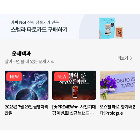
운세백과
📘
더보기
알아두면 쓸 데 있는 운세 지식
NEW
NEW
2026년 7월 29일 물병자리
[★PREVIEW★- 사전 기대
오쇼젠 타로, 향기와 만나
만월
평 이벤트] 신규 브랜드 <엔
다! Prologue
젤릭 룬> 기대평 남기고 커
피 받아가세요!