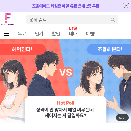
반복내용 건너뛰기
포춘에이드 회원은 매일 유료 운세 2종 무료
Fortunade
검색
무료
인기
할인
테마
이벤트
6 / 9 +