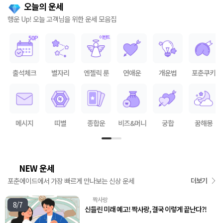
오늘의 운세
행운 Up! 오늘 고객님을 위한 운세 모음집
출석체크
별자리
엔젤릭 룬
연애운
개운법
포춘쿠키
메시지
띠별
종합운
비즈&머니
궁합
꿈해몽
NEW 운세
🌟
포춘에이드에서 가장 빠르게 만나보는 신상 운세
더보기
짝사랑
💘
8/7
신들린 미래 예고! 짝사랑, 결국 이렇게 끝난다?!