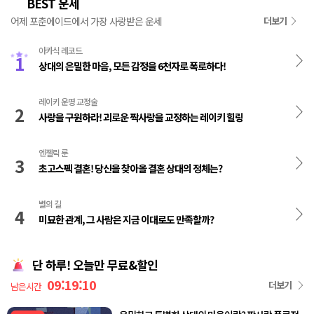
BEST 운세
👑
어제 포춘에이드에서 가장 사랑받은 운세
더보기
아카식 레코드
1
상대의 은밀한 마음, 모든 감정을 6천자로 폭로하다!
레이키 운명 교정술
2
사랑을 구원하라! 괴로운 짝사랑을 교정하는 레이키 힐링
엔젤릭 룬
3
초고스펙 결혼! 당신을 찾아올 결혼 상대의 정체는?
별의 길
4
미묘한 관계, 그 사람은 지금 이대로도 만족할까?
단 하루! 오늘만 무료&할인
09:19:10
더보기
남은시간