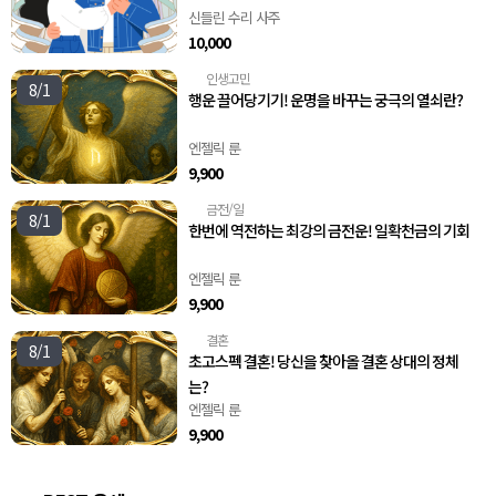
신들린 수리 사주
10,000
인생고민
🧭
8/1
행운 끌어당기기! 운명을 바꾸는 궁극의 열쇠란?
엔젤릭 룬
9,900
금전/일
💸
8/1
한번에 역전하는 최강의 금전운! 일확천금의 기회
엔젤릭 룬
9,900
결혼
💍
8/1
초고스펙 결혼! 당신을 찾아올 결혼 상대의 정체
는?
엔젤릭 룬
9,900