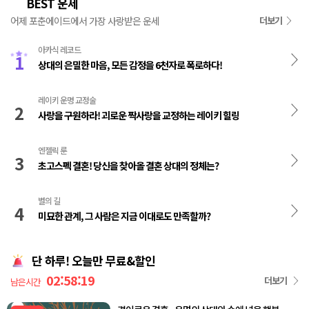
BEST 운세
👑
어제 포춘에이드에서 가장 사랑받은 운세
더보기
아카식 레코드
1
상대의 은밀한 마음, 모든 감정을 6천자로 폭로하다!
레이키 운명 교정술
2
사랑을 구원하라! 괴로운 짝사랑을 교정하는 레이키 힐링
엔젤릭 룬
3
초고스펙 결혼! 당신을 찾아올 결혼 상대의 정체는?
별의 길
4
미묘한 관계, 그 사람은 지금 이대로도 만족할까?
단 하루! 오늘만 무료&할인
02:58:19
더보기
남은시간