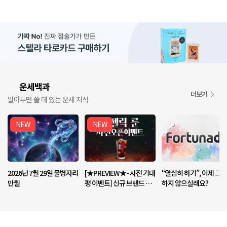
운세백과
📘
더보기
알아두면 쓸 데 있는 운세 지식
NEW
NEW
2026년 7월 29일 물병자리
[★PREVIEW★- 사전 기대
“열심히 하기”, 이제 그만
만월
평 이벤트] 신규 브랜드 <엔
하지 않으실래요?
젤릭 룬> 기대평 남기고 커
피 받아가세요!