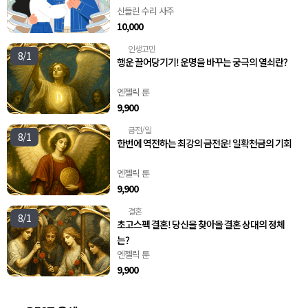
신들린 수리 사주
10,000
인생고민
🧭
8/1
행운 끌어당기기! 운명을 바꾸는 궁극의 열쇠란?
엔젤릭 룬
9,900
금전/일
💸
8/1
한번에 역전하는 최강의 금전운! 일확천금의 기회
엔젤릭 룬
9,900
결혼
💍
8/1
초고스펙 결혼! 당신을 찾아올 결혼 상대의 정체
는?
엔젤릭 룬
9,900