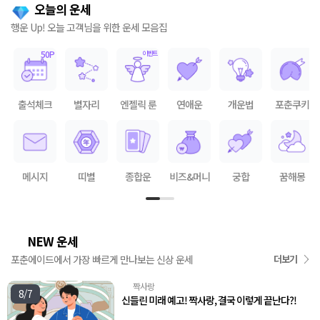
오늘의 운세
행운 Up! 오늘 고객님을 위한 운세 모음집
출석체크
별자리
엔젤릭 룬
연애운
개운법
포춘쿠키
메시지
띠별
종합운
비즈&머니
궁합
꿈해몽
NEW 운세
🌟
포춘에이드에서 가장 빠르게 만나보는 신상 운세
더보기
짝사랑
💘
8/7
신들린 미래 예고! 짝사랑, 결국 이렇게 끝난다?!