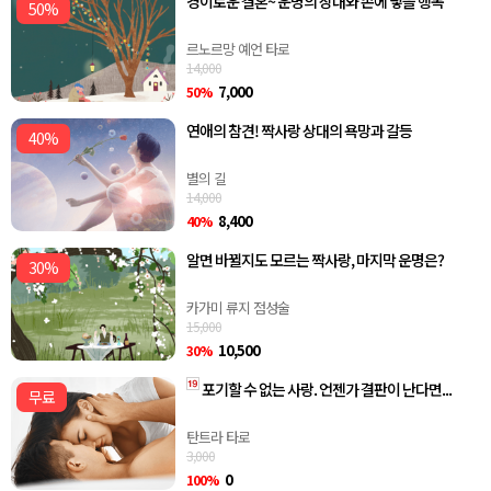
경이로운 결혼~ 운명의 상대와 손에 넣을 행복
50%
르노르망 예언 타로
14,000
7,000
50%
연애의 참견! 짝사랑 상대의 욕망과 갈등
40%
별의 길
14,000
8,400
40%
알면 바뀔지도 모르는 짝사랑, 마지막 운명은?
30%
카가미 류지 점성술
15,000
10,500
30%
포기할 수 없는 사랑. 언젠가 결판이 난다면...
무료
탄트라 타로
3,000
0
100%