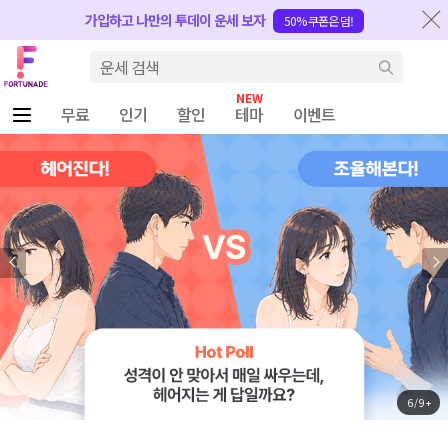
반복내용 건너뛰기
가입하고 나만의 투데이 운세 보자
50% 쿠폰은 덤!
Fortunade
검색
무료
인기
할인
테마
이벤트
6 / 9 +